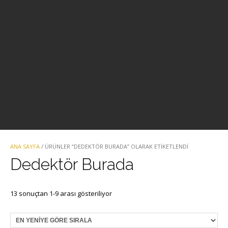
ANA SAYFA
/ ÜRÜNLER “DEDEKTÖR BURADA” OLARAK ETIKETLENDI
Dedektör Burada
En
13 sonuçtan 1-9 arası gösteriliyor
yeniye
göre