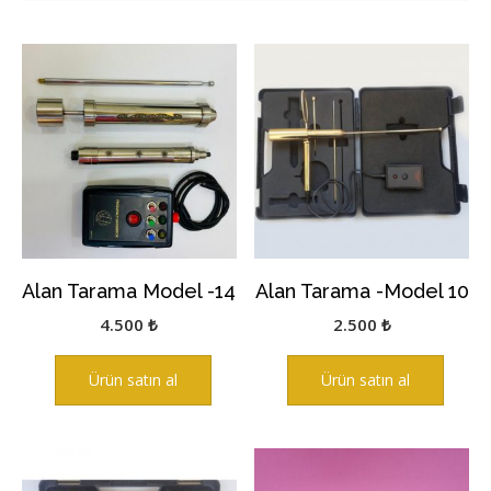
sıralandı
Alan Tarama Model -14
Alan Tarama -Model 10
4.500
₺
2.500
₺
Ürün satın al
Ürün satın al