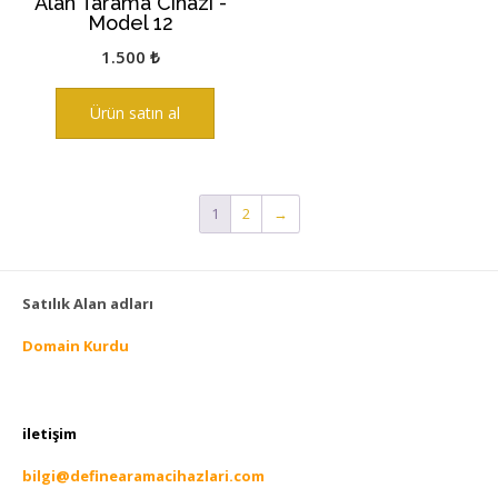
Alan Tarama Cihazı -
Model 12
1.500
₺
Ürün satın al
1
2
→
Satılık Alan adları
Domain Kurdu
iletişim
bilgi@definearamacihazlari.com