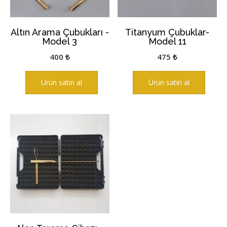
Altın Arama Çubukları -
Titanyum Çubuklar-
Model 3
Model 11
400
₺
475
₺
Ürün satın al
Ürün satın al