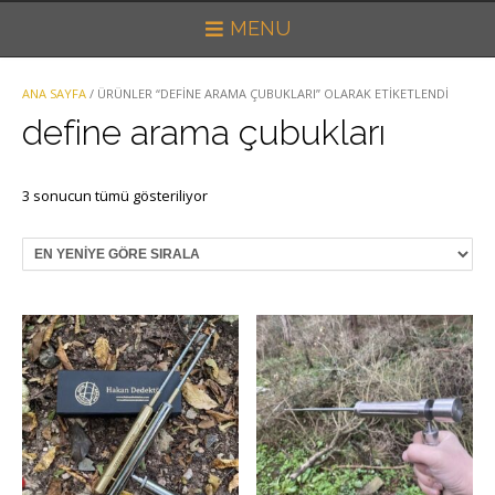
MENU
ANA SAYFA
/ ÜRÜNLER “DEFINE ARAMA ÇUBUKLARI” OLARAK ETIKETLENDI
define arama çubukları
En
3 sonucun tümü gösteriliyor
yeniye
göre
sıralandı