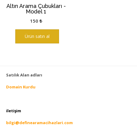
Altın Arama Çubukları -
Model 1
150
₺
Ürün satın al
Satılık Alan adları
Domain Kurdu
iletişim
bilgi@definearamacihazlari.com