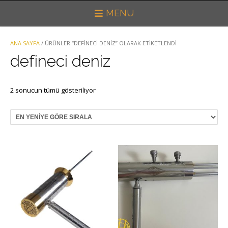
MENU
ANA SAYFA
/ ÜRÜNLER “DEFINECI DENIZ” OLARAK ETIKETLENDI
defineci deniz
En
2 sonucun tümü gösteriliyor
yeniye
göre
sıralandı