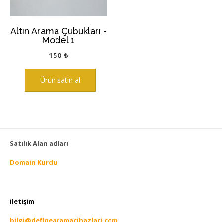
Altın Arama Çubukları -
Model 1
150
₺
Ürün satın al
Satılık Alan adları
Domain Kurdu
iletişim
bilgi@definearamacihazlari.com