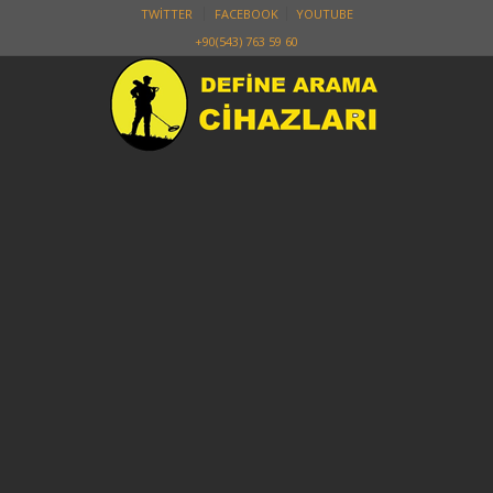
Skip
TWITTER
FACEBOOK
YOUTUBE
to
+90(543) 763 59 60
content