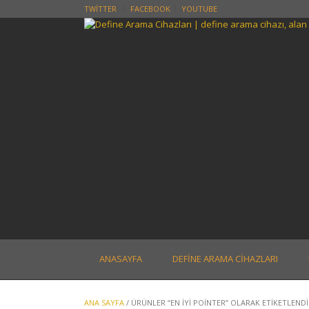
Skip
TWITTER
FACEBOOK
YOUTUBE
to
content
ANASAYFA
DEFINE ARAMA CIHAZLARI
ANA SAYFA
/ ÜRÜNLER “EN IYI POINTER” OLARAK ETIKETLENDI