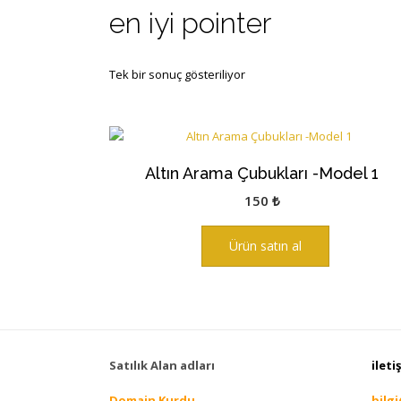
en iyi pointer
Tek bir sonuç gösteriliyor
Altın Arama Çubukları -Model 1
150
₺
Ürün satın al
Satılık Alan adları
ileti
Domain Kurdu
bilg