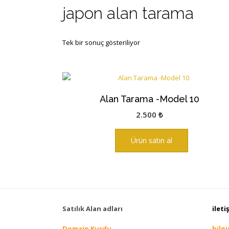
japon alan tarama
Tek bir sonuç gösteriliyor
Alan Tarama -Model 10
2.500
₺
Ürün satın al
Satılık Alan adları
ileti
Domain Kurdu
bilg