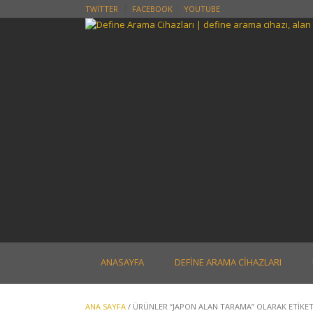
Skip
TWITTER
FACEBOOK
YOUTUBE
to
content
ANASAYFA
DEFINE ARAMA CIHAZLARI
ANA SAYFA
/ ÜRÜNLER “JAPON ALAN TARAMA” OLARAK ETIKE