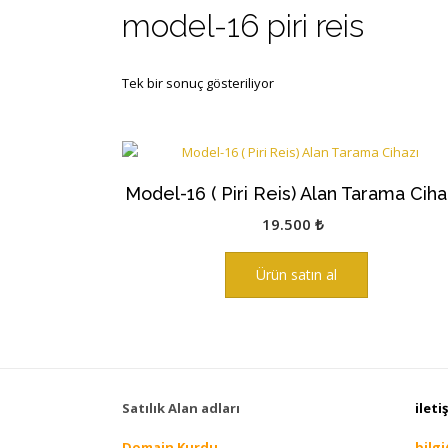
model-16 piri reis
Tek bir sonuç gösteriliyor
Model-16 ( Piri Reis) Alan Tarama Ciha
19.500
₺
Ürün satın al
Satılık Alan adları
ileti
Domain Kurdu
bilg