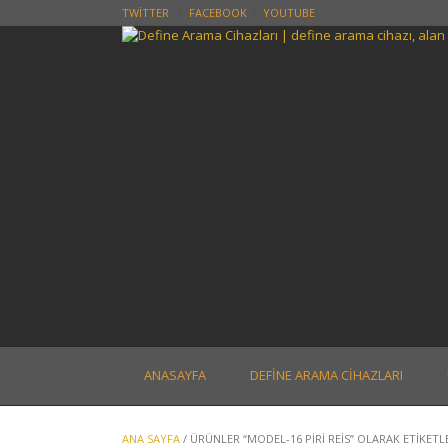
Skip
TWITTER
FACEBOOK
YOUTUBE
to
content
ANASAYFA
DEFINE ARAMA CIHAZLARI
ANA SAYFA
/ ÜRÜNLER “MODEL-16 PIRI REIS” OLARAK ETIKETL