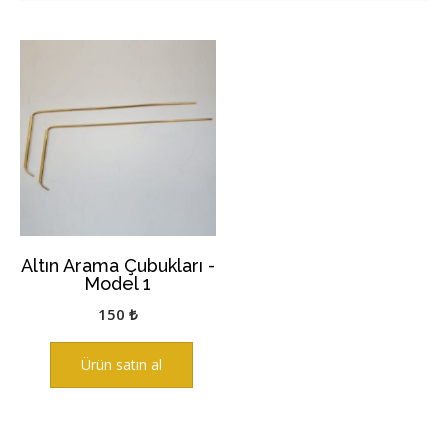
Altın Arama Çubukları -
Model 1
150
₺
Ürün satın al