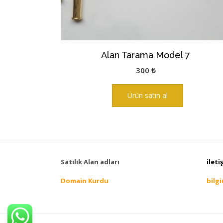
Alan Tarama Model 7
300
₺
Ürün satın al
Satılık Alan adları
ileti
Domain Kurdu
bilg