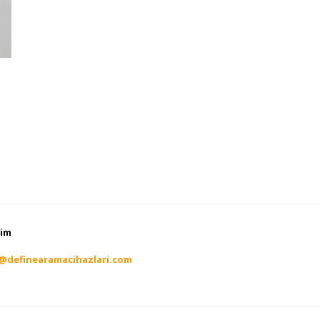
şim
i@definearamacihazlari.com