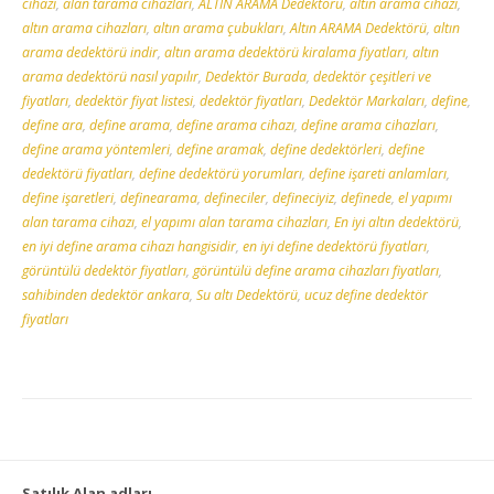
cihazı
,
alan tarama cihazları
,
ALTIN ARAMA Dedektörü
,
altın arama cihazı
,
altın arama cihazları
,
altın arama çubukları
,
Altın ARAMA Dedektörü
,
altın
arama dedektörü indir
,
altın arama dedektörü kiralama fiyatları
,
altın
arama dedektörü nasıl yapılır
,
Dedektör Burada
,
dedektör çeşitleri ve
fiyatları
,
dedektör fiyat listesi
,
dedektör fiyatları
,
Dedektör Markaları
,
define
,
define ara
,
define arama
,
define arama cihazı
,
define arama cihazları
,
define arama yöntemleri
,
define aramak
,
define dedektörleri
,
define
dedektörü fiyatları
,
define dedektörü yorumları
,
define işareti anlamları
,
define işaretleri
,
definearama
,
defineciler
,
defineciyiz
,
definede
,
el yapımı
alan tarama cihazı
,
el yapımı alan tarama cihazları
,
En iyi altın dedektörü
,
en iyi define arama cihazı hangisidir
,
en iyi define dedektörü fiyatları
,
görüntülü dedektör fiyatları
,
görüntülü define arama cihazları fiyatları
,
sahibinden dedektör ankara
,
Su altı Dedektörü
,
ucuz define dedektör
fiyatları
Satılık Alan adları