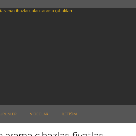
ÜRÜNLER
VIDEOLAR
İLETIŞIM
 arama cihazları fiyatları