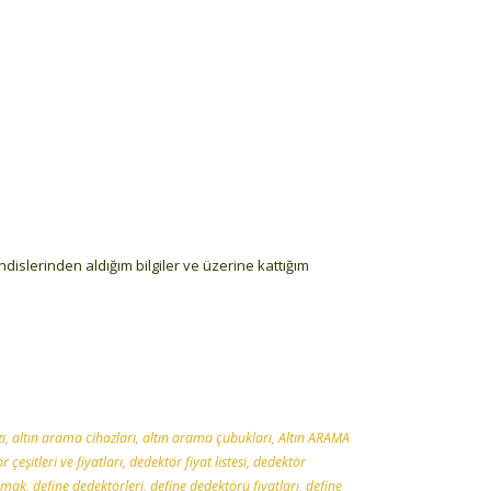
ndislerinden aldığım bilgiler ve üzerine kattığım
ı
,
altın arama cihazları
,
altın arama çubukları
,
Altın ARAMA
 çeşitleri ve fiyatları
,
dedektör fiyat listesi
,
dedektör
amak
,
define dedektörleri
,
define dedektörü fiyatları
,
define