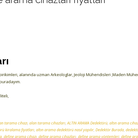
rı
ge birikimleri, alanında uzman Arkeologlar, Jeoloji Mühendisleri ,Maden Mühe
n buradayım.
iteli,
an tarama cihazı
,
alan tarama cihazları
,
ALTIN ARAMA Dedektörü
,
altın arama cihaz
rü kiralama fiyatları
,
altın arama dedektörü nasıl yapılır
,
Dedektör Burada
,
dedektör
a
,
define arama cihazı
,
define arama cihazları
,
define arama yöntemleri
,
define ar