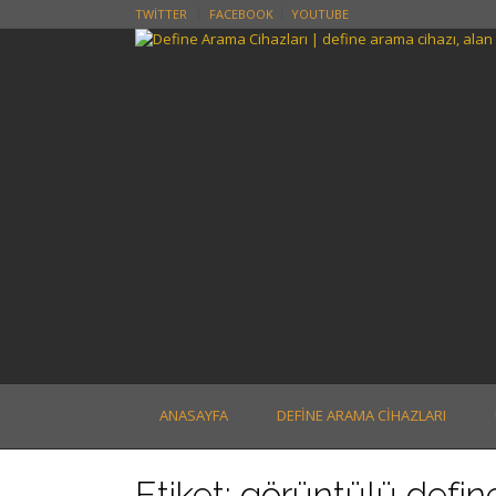
Skip
TWITTER
FACEBOOK
YOUTUBE
to
content
ANASAYFA
DEFINE ARAMA CIHAZLARI
Etiket:
görüntülü define