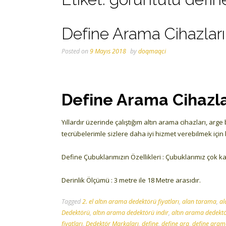
Define Arama Cihazları
Posted on
9 Mayıs 2018
by
doqmaqci
Define Arama Cihazla
Yıllardır üzerinde çalıştığım altın arama cihazları, ar
tecrübelerimle sizlere daha iyi hizmet verebilmek içi
Define Çubuklarımızın Özellikleri : Çubuklarımız çok kal
Derinlik Ölçümü : 3 metre ile 18 Metre arasıdır.
Tagged
2. el altın arama dedektörü fiyatları
,
alan tarama
,
al
Dedektörü
,
altın arama dedektörü indir
,
altın arama dedektö
fiyatları
,
Dedektör Markaları
,
define
,
define ara
,
define aram